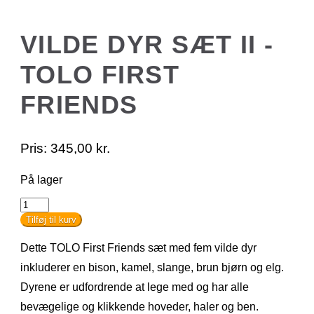
VILDE DYR SÆT II -
TOLO FIRST
FRIENDS
Pris:
345,00
kr.
På lager
Vilde
Dyr
Tilføj til kurv
Sæt
II
Dette TOLO First Friends sæt med fem vilde dyr
-
TOLO
inkluderer en bison, kamel, slange, brun bjørn og elg.
First
Dyrene er udfordrende at lege med og har alle
Friends
antal
bevægelige og klikkende hoveder, haler og ben.