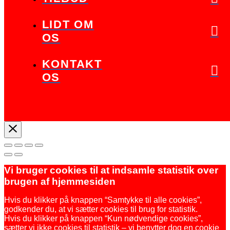
LIDT OM
OS
KONTAKT
OS
Vi bruger cookies til at indsamle statistik over
brugen af hjemmesiden
Hvis du klikker på knappen “Samtykke til alle cookies”,
godkender du, at vi sætter cookies til brug for statistik.
Hvis du klikker på knappen “Kun nødvendige cookies”,
sætter vi ikke cookies til statistik – vi benytter dog en cookie