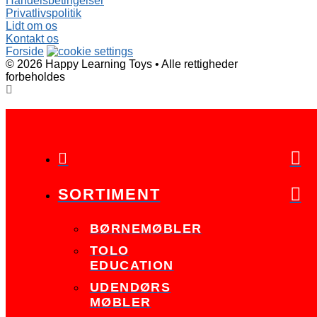
Handelsbetingelser
Privatlivspolitik
Lidt om os
Kontakt os
Forside
©
2026
Happy Learning Toys
•
Alle rettigheder
forbeholdes

SORTIMENT
BØRNEMØBLER
TOLO
EDUCATION
UDENDØRS
MØBLER