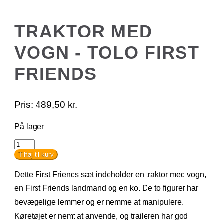
TRAKTOR MED
VOGN - TOLO FIRST
FRIENDS
Pris:
489,50
kr.
På lager
Traktor
med
Tilføj til kurv
Vogn
-
Dette First Friends sæt indeholder en traktor med vogn,
TOLO
First
en First Friends landmand og en ko. De to figurer har
Friends
bevægelige lemmer og er nemme at manipulere.
antal
Køretøjet er nemt at anvende, og traileren har god