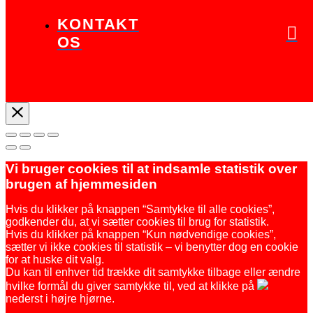
KONTAKT
OS
Vi bruger cookies til at indsamle statistik over
brugen af hjemmesiden
Hvis du klikker på knappen “Samtykke til alle cookies”,
godkender du, at vi sætter cookies til brug for statistik.
Hvis du klikker på knappen “Kun nødvendige cookies”,
sætter vi ikke cookies til statistik – vi benytter dog en cookie
for at huske dit valg.
Du kan til enhver tid trække dit samtykke tilbage eller ændre
hvilke formål du giver samtykke til, ved at klikke på
nederst i højre hjørne.