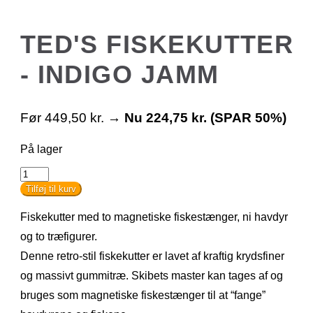
TED'S FISKEKUTTER
- INDIGO JAMM
Før
449,50
kr.
→
Nu
224,75
kr.
(SPAR 50%)
På lager
Ted's
Fiskekutter
Tilføj til kurv
-
Indigo
Fiskekutter med to magnetiske fiskestænger, ni havdyr
Jamm
antal
og to træfigurer.
Denne retro-stil fiskekutter er lavet af kraftig krydsfiner
og massivt gummitræ. Skibets master kan tages af og
bruges som magnetiske fiskestænger til at “fange”