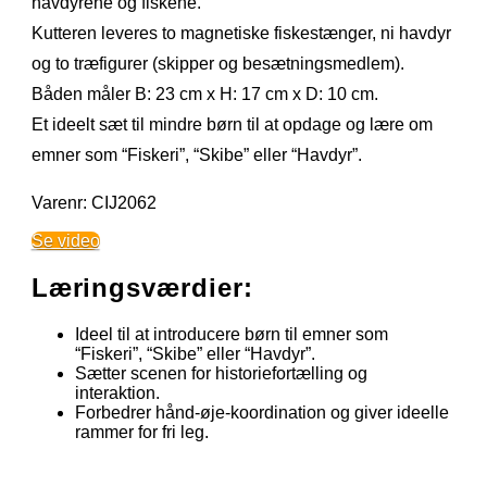
havdyrene og fiskene.
Kutteren leveres to magnetiske fiskestænger, ni havdyr
og to træfigurer (skipper og besætningsmedlem).
Båden måler B: 23 cm x H: 17 cm x D: 10 cm.
Et ideelt sæt til mindre børn til at opdage og lære om
emner som “Fiskeri”, “Skibe” eller “Havdyr”.
Varenr: CIJ2062
Se video
Læringsværdier:
Ideel til at introducere børn til emner som
“Fiskeri”, “Skibe” eller “Havdyr”.
Sætter scenen for historiefortælling og
interaktion.
Forbedrer hånd-øje-koordination og giver ideelle
rammer for fri leg.