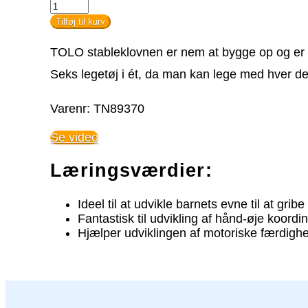
Stable
Klovn
Tilføj til kurv
-
TOLO
TOLO stableklovnen er nem at bygge op og er fan
antal
Seks legetøj i ét, da man kan lege med hver del
Varenr: TN89370
Se video
Læringsværdier:
Ideel til at udvikle barnets evne til at grib
Fantastisk til udvikling af hånd-øje koordin
Hjælper udviklingen af motoriske færdig