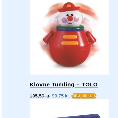
Klovne Tumling – TOLO
Den
Den
195,50
kr.
99,75
kr.
Tilføj til kurv
oprindelige
aktuelle
pris
pris
var:
er:
195,50 kr..
99,75 kr..